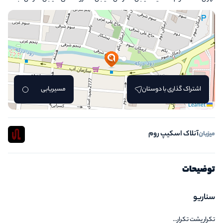
اشتراک گذاری با دوستان
مسیریابی
Leaflet
آنلاک اسکیپ روم
میزبان
توضیحات
سناریو
تکرار پشت تکرار...