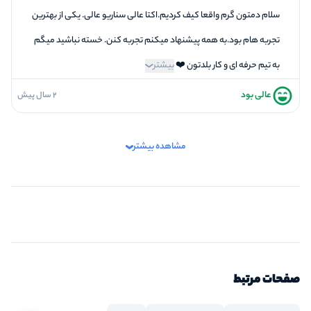
5
برخورد پرسنل
سلام دمتون گرم واقعا کیف کردیم.اکتا عالی سناریو عالی. یکی از بهترین
تجربه هام بود.به همه پیشنهاد میکنم تجربه کنن. خسته نباشید میگم
به تیم حرفه ای و کار بلدتون ❤️
بیشتر
عالی بود
2 سال پیش
5
فضاسازی
5
کیفیت معما
مشاهده بیشتر
5
تازگی و خلاقیت
5
بازیگردانی و اکت
5
برخورد پرسنل
صفحات مرتبط