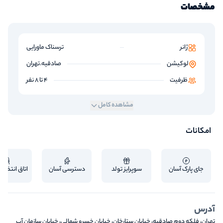
مشخصات
ژانر
ترسناک ماورایی
لوکیشن
صادقیه.تهران
ظرفیت
4 تا 8 نفر
مشاهده کامل
امکانات
جای پارک آسان
سوپرایز تولد
دسترسی آسان
اتاق انتظار 
آدرس
تهران، فلکه دوم صادقیه، خیابان ستارخان، خیابان خسرو شمالی، خیابان سازمان آب