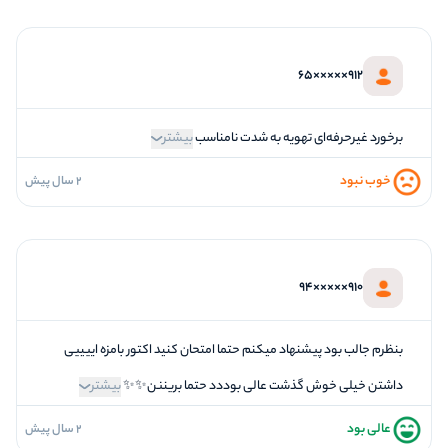
5
کیفیت معما
5
تازگی و خلاقیت
912×××××65
5
بازیگردانی و اکت
5
برخورد پرسنل
برخورد غیرحرفه‌ای تهویه به شدت نامناسب
بیشتر
خوب نبود
2 سال پیش
1
فضاسازی
2
کیفیت معما
3
تازگی و خلاقیت
910×××××94
1
بازیگردانی و اکت
1
برخورد پرسنل
بنظرم جالب بود پیشنهاد میکنم حتما امتحان کنید اکتور بامزه اییییی
داشتن خیلی خوش گذشت عالی بوددد حتما بریننن✨✨
بیشتر
عالی بود
2 سال پیش
5
فضاسازی