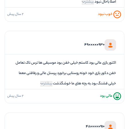
اصلا باحال نبود
بیشتر
خوب نبود
2 سال پیش
1
فضاسازی
1
کیفیت معما
2
تازگی و خلاقیت
930×××××49
1
بازیگردانی و اکت
2
برخورد پرسنل
اکتور بازی عالی بود کاستم خیلی خفن بود موسیقی ها ترس ناک تعامل
خفن دکور بازی خود خونه روستایی برخورد پرسنل عالی و رفاقتی معما
خیلی قشنگ بود به بچه های ما خوشگذشت
بیشتر
عالی بود
2 سال پیش
5
فضاسازی
5
کیفیت معما
5
تازگی و خلاقیت
910×××××48