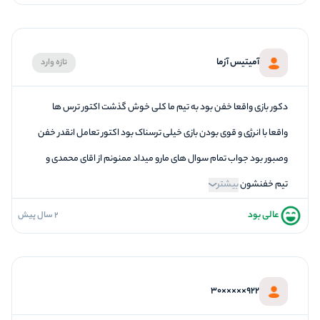
5
کیفیت معما
5
تازگی و خلاقیت
آمیتیس آزما
تازه وارد
5
بازیگردانی و اکت
3
برخورد پرسنل
دکور بازی واقعا خفن بود به تیم ما کلی خوش گذشت اکتور ترس ها
واقعا با انرژی و قوی بودن بازی خیلی ترسناک بود اکتور تعامل انقدر خفن
وصبور بود جواب تمام سوال های مارو میداد ممنونم از اقای محمدی و
تیم خفنشون
بیشتر
عالی بود
2 سال پیش
5
فضاسازی
5
کیفیت معما
5
تازگی و خلاقیت
922×××××30
5
بازیگردانی و اکت