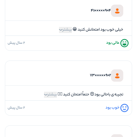
5
تازگی و خلاقیت
904×××××41
5
بازیگردانی و اکت
5
برخورد پرسنل
خیلی خوب بود امتحانش کنید 😁
بیشتر
عالی بود
2 سال پیش
5
فضاسازی
3
کیفیت معما
4
تازگی و خلاقیت
902×××××73
5
بازیگردانی و اکت
5
برخورد پرسنل
تجربه ی باحالی بود😍 حتماً امتحان کنید 👌🏻
بیشتر
خوب بود
2 سال پیش
5
فضاسازی
3
کیفیت معما
4
تازگی و خلاقیت