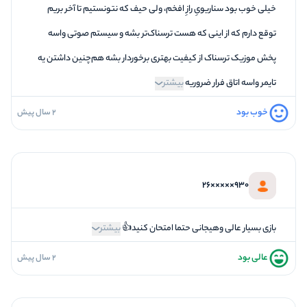
خیلی خوب بود سناریویِ رازِ افخم، ولی حیف که نتونستیم تا آخر بریم
توقع دارم که از اینی که هست ترسناک‌تر بشه و سیستم صوتی واسه
پخش موزیک ترسناک از کیفیت بهتری برخوردار بشه هم‌چنین داشتن یه
تایمر واسه اتاق فرار ضروریه
بیشتر
خوب بود
2 سال پیش
5
فضاسازی
5
کیفیت معما
3
تازگی و خلاقیت
930×××××26
3
بازیگردانی و اکت
4
برخورد پرسنل
بازی بسیار عالی وهیجانی حتما امتحان کنید👍
بیشتر
عالی بود
2 سال پیش
5
فضاسازی
5
کیفیت معما