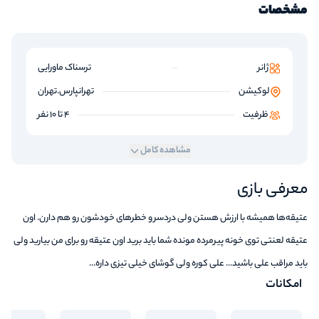
مشخصات
ژانر
ترسناک ماورایی
لوکیشن
تهرانپارس.تهران
ظرفیت
4 تا 10 نفر
مشاهده کامل
معرفی بازی
عتیقه‌ها همیشه با ارزش هستن ولی دردسر و خطرهای خودشون رو هم دارن. اون
عتیقه لعنتی توی خونه پیرمرده مونده شما باید برید اون عتیقه رو برای من بیارید ولی
باید مراقب علی باشید... علی کوره ولی گوشای خیلی تیزی داره...
امکانات