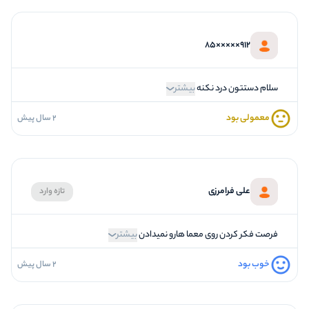
912×××××85
سلام دستتون درد نکنه
بیشتر
معمولی بود
2 سال پیش
4
فضاسازی
3
کیفیت معما
2
تازگی و خلاقیت
علی فرامرزی
تازه وارد
2
بازیگردانی و اکت
3
برخورد پرسنل
فرصت فکر کردن روی معما هارو نمیدادن
بیشتر
خوب بود
2 سال پیش
3
فضاسازی
4
کیفیت معما