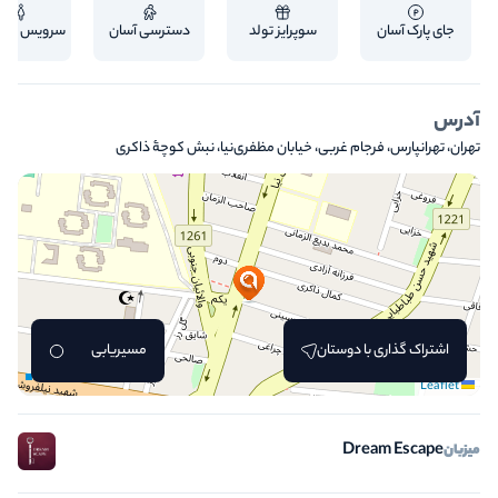
جای پارک آسان
سوپرایز تولد
دسترسی آسان
سرویس بهد
آدرس
تهران، تهرانپارس، فرجام غربی، خیابان مظفری‌نیا، نبش کوچۀ ذاکری
اشتراک گذاری با دوستان
مسیریابی
Leaflet
Dream Escape
میزبان