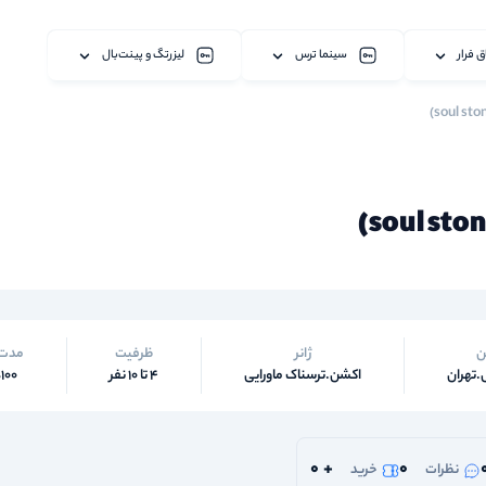
ق فرار
سینما ترس
لیزرتگ و پینت‌بال
ن
ژانر
ظرفیت
مدت
.تهران
اکشن.ترسناک ماورایی
4 تا 10 نفر
100دقیقه
0
+
0
نظرات
خرید