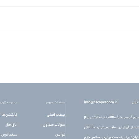
یران
info@escapezoom.ir
صفحات مهم
محبوب کاربر
صفحه اصلی
کالکشن‌ها
 آنلاین بازی‌های گروهی بزرگسالانه که فعالیتش رو از
سوالات متداول
اتاق فرار
ده. شما از طریق این سایت می‌تونید اطلاعاتی
قوانین
سینما ترس
تیاج دارید، به دست بیارید و سانس بازی