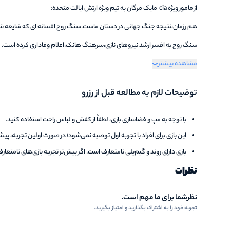
از مامور ویژه cia ​ مایک مرگان به تیم ویژه ارتش ایالت متحده:
هم رزمان،نتیجه جنگ جهانی در دستان ماست.سنگ روح افسانه ای که شایعه شد
سنگ روح به افسر ارشد نیروهای نازی،سرهنگ هانک،اعلام وفاداری کرده است.
مشاهده بیشتر
با وجود قدرت های افسانه ای اون سنگ جبهه ی ما هیچ شانسی برای پیروزی ندار
به من این ماموریت داده شده است که با کمک شما این سنگ را نابود کنیم.
توضیحات لازم به مطالعه قبل از رزرو
با توجه به مپ و فضاسازی بازی، لطفاً از کفش و لباس راحت استفاده کنید.
این بازی برای افراد با تجربه اول توصیه نمی‌شود؛ در صورت اولین تجربه، پی
بازی دارای روند و گیم‌پلی نامتعارف است. اگر پیش‌تر تجربه بازی‌های نامتعارف 
نظرات
نظرشما برای ما مهم است.
تجربه خود را به اشتراک بگذارید و امتیاز بگیرید.