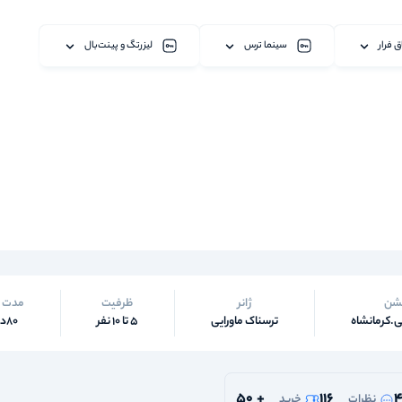
ق فرار
سینما ترس
لیزرتگ و پینت‌بال
شن
ژانر
ظرفیت
مدت 
.کرمانشاه
ترسناک ماورایی
5 تا 10 نفر
80دقیقه
50
+
116
4
نظرات
خرید