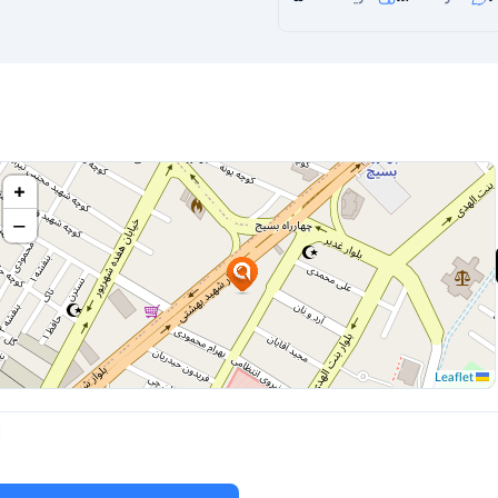
+
−
Leaflet