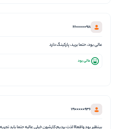
918×××××66
عالی بود، حتما برید، پارکینگ دارد
عالی بود
936×××××79
بینظیر بود واقعااا لذت بردیم کارشون خیلی عالیه حتما باید تجربه 