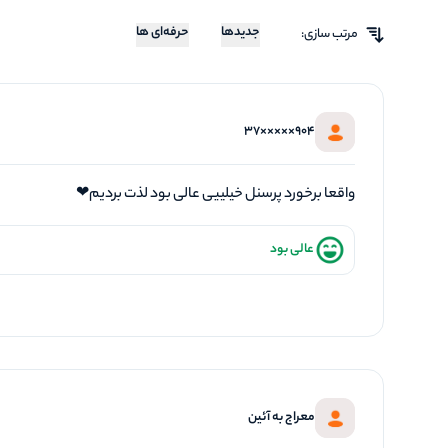
جدیدها
حرفه‌ای ها
مرتب سازی:
904×××××37
واقعا برخورد پرسنل خیلییی عالی بود لذت بردیم❤
عالی بود
معراج به آئین