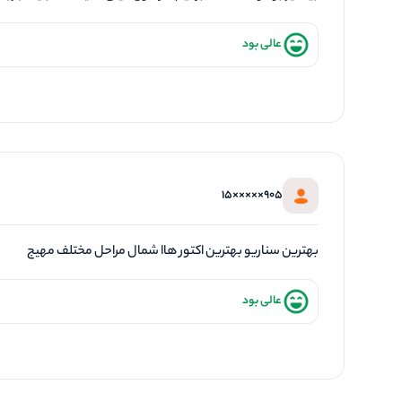
عالی بود
905×××××15
بهترین سناریو بهترین اکتور هاا شمال مراحل مختلف مهیج
عالی بود