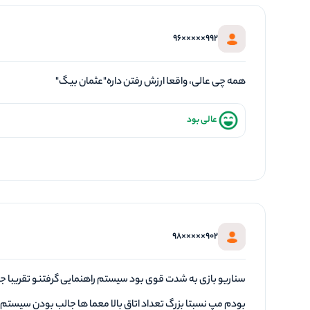
992×××××96
همه چی عالی، واقعا ارزش رفتن داره"عثمان بیگ"
عالی بود
902×××××98
سناریو بازی به شدت قوی بود سیستم راهنمایی گرفتنو تقریبا جا
بودم مپ نسبتا بزرگ تعداد اتاق بالا معما ها جالب بودن سیستم ت