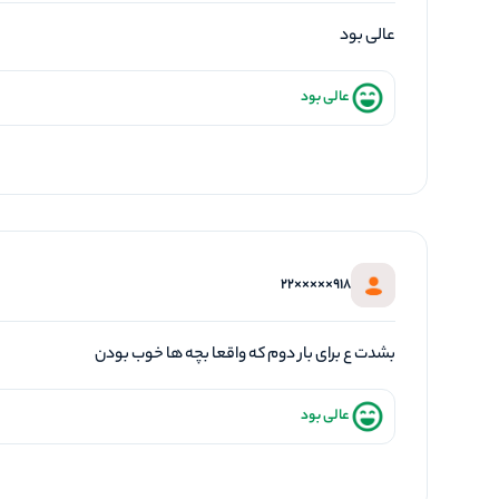
عالی بود
عالی بود
918×××××22
بشدت ع برای بار دوم که واقعا بچه ها خوب بودن
عالی بود