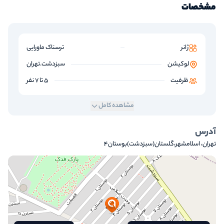
مشخصات
ژانر
ترسناک ماورایی
لوکیشن
سبزدشت.تهران
ظرفیت
5 تا 7 نفر
مشاهده کامل
آدرس
تهران، اسلامشهر،گلستان(سبزدشت)بوستان۴