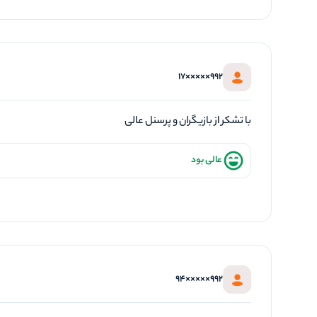
992×××××17
با تشکر از بازیگران و پرسنل عالی
عالی بود
992×××××94