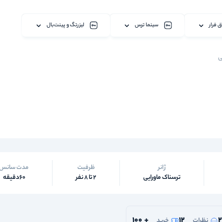
ق فرار
سینما ترس
لیزرتگ و پینت‌بال
ی
ژانر
ظرفیت
مدت سانس
ترسناک ماورایی
2 تا 8 نفر
60دقیقه
100
+
12
2
نظرات
خرید