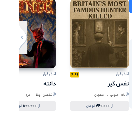
تکمیله
تکمیله
امروز
امروز
100
مدت زمان سانس
90
مدت زمان سانس
4
3
میزان سختی
4
3
میزان سختی
10
5
ظرفیت هر سانس
نفر
10
5
ظرفیت هر سانس
نفر
اتاق فرار
اتاق فرار
5
4.99
نفس گیر
دانته
لاله جنوبی . اصفهان
شاهین ویلا . کرج
500,000
440,000
از
تومان
از
تومان