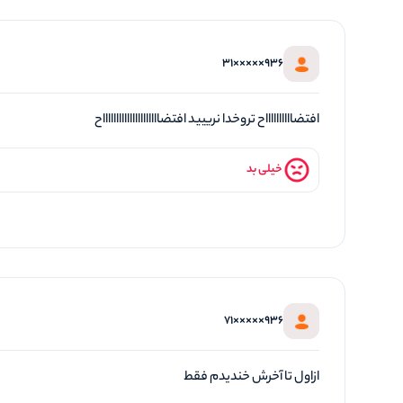
936×××××31
افتضااااااااااح تروخدا نرییید افتضاااااااااااااااااااااح
خیلی بد
936×××××71
ازاول تا آخرش خندیدم فقط