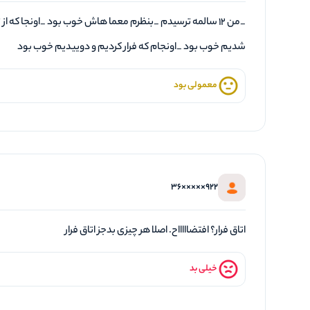
_من ۱۲ سالمه ترسیدم _بنظرم معما هاش خوب بود _اونجا که از
شدیم خوب بود _اونجام که فرار کردیم و دوییدیم خوب بود
معمولی بود
922×××××36
اتاق فرار؟ افتضاااااح. اصلا هر چیزی بدجز اتاق فرار
خیلی بد