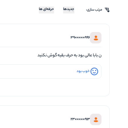
جدیدها
حرفه‌ای ها
مرتب سازی:
996×××××39
ن بابا عالی بود به حرف بقیه گوش نکنید
خوب بود
913×××××23