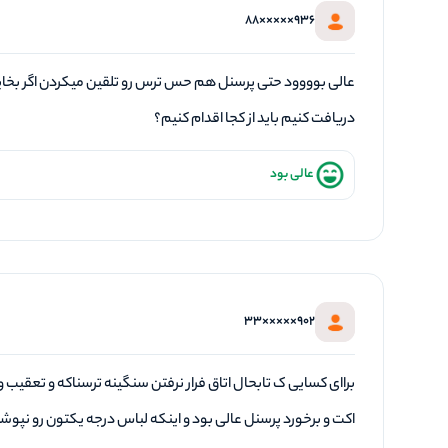
936×××××88
عالی بوووود حتی پرسنل هم حس ترس رو تلقین میکردن اگر بخای
دریافت کنیم باید از کجا اقدام کنیم؟
عالی بود
902×××××33
براای کسایی ک تابحال اتاق فرار نرفتن سنگینه ترسناکه و تعقیب و گر
اکت و برخورد پرسنل عالی بود و اینکه لباس درجه یکتون رو نپو