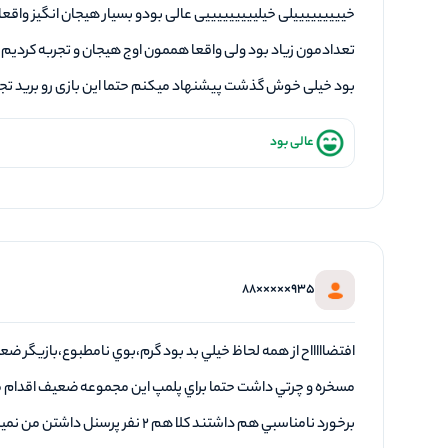
خیییییییییلی خیلیییییییییی عالی بودو بسیار هیجان انگیز واقعا ب
تعدادمون زیاد بود ولی واقعا هممون اوج هیجان و تجربه کردیم 
بود خیلی خوش گذشت پیشنهاد میکنم حتما این بازی رو برید تجر
عالی بود
935×××××88
افتضاااااح از همه لحاظ خيلي بد بود گرم،بوي نامطبوع،بازيگر ض
مسخره و چرتي داشت حتما براي پلمپ اين مجموعه ضعيف اقدام 
برخورد نامناسبي هم داشتند كلا هم ٢ نفر پرسنل د