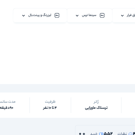
ق فرار
سینما ترس
لیزرتگ و پینت‌بال
ژانر
ظرفیت
مدت سان
ترسناک ماورایی
4 تا 10 نفر
90دقیقه
0
+
552
نظرات
خرید