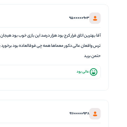
903×××××95
آقا بهترین اتاق فرار کرج بود هزار درصد این بازی خوب بود هیجان 
ترس واقعان عالی دکور معماها همه چی فوقالعاده بود برخورد 
حتمن برید
عالی بود
938×××××97