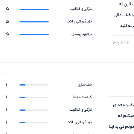
ا این که
5
تازگی و خلاقیت
و خیلی عالی
5
بازیگردانی و اکت
به کنید
5
برخورد پرسنل
3 سال پیش
1
فضاسازی
1
کیفیت معما
عيف و معماي
1
تازگی و خلاقیت
ميكنم كه
1
بازیگردانی و اکت
اشتن من نميدونم كي به اينا