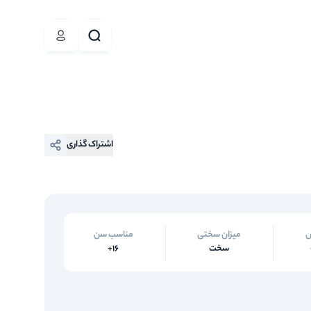
اشتراک گذاری
س
میزان سختی
مناسب سن
سخت
16+