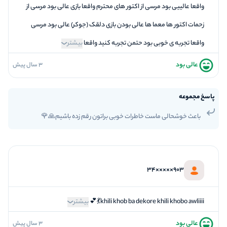
واقعا عالییی بود مرسی از اکتور های محترم واقعا بازی عالی بود مرسی از
زحمات اکتور ها معما ها عالی بودن بازی دلقک (جوکر) عالی بود مرسی
واقعا تجربه ی خوبی بود حتمن تجربه کنید واقعا
بیشتر
عالی بود
3 سال پیش
5
فضاسازی
5
کیفیت معما
پاسخ مجموعه
5
تازگی و خلاقیت
باعث خوشحالی ماست خاطرات خوبی براتون رقم زده باشیم🙏🌹
5
بازیگردانی و اکت
5
برخورد پرسنل
903×××××34
khili khob ba dekore khili khobo awliiii💃💕
بیشتر
عالی بود
3 سال پیش
5