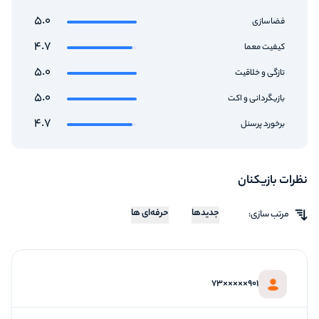
5.0
فضاسازی
4.7
کیفیت معما
5.0
تازگی و خلاقیت
5.0
بازیگردانی و اکت
4.7
برخورد پرسنل
نظرات بازیکنان
جدیدها
حرفه‌ای ها
مرتب سازی:
901×××××73