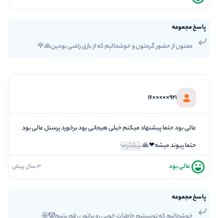
فضاسازی
5
کیفیت معما
پاسخ مجموعه
5
تازگی و خلاقیت
ممنون از حضور گرمتون و خوشحالیم که از بازی راضی بودین🙏🌹
5
بازیگردانی و اکت
5
برخورد پرسنل
921×××××16
عالی بود حتما پیشنهاد میکنم خیلی هیجانی بود برخورد پرسنل عالی بود
حتما پیوند میشه❤🙏
بیشتر
عالی بود
3 سال پیش
5
فضاسازی
4
کیفیت معما
پاسخ مجموعه
5
تازگی و خلاقیت
خوشحالیم که تونستیم خاطرات خوبی رو براتون رقم بزنیم🤡🤩