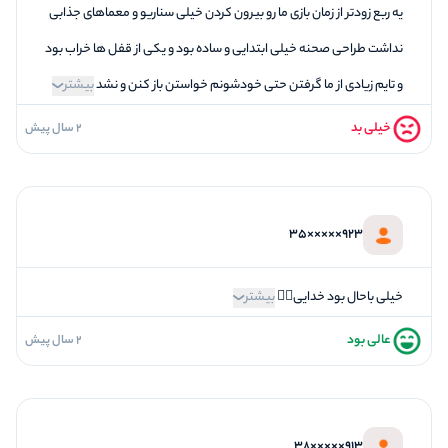
یه ربع زودتر از زمان بازی ما رو بیرون کردن خیلی سناریو و معماهای جذابی
نداشت طراحی صحنه خیلی ابتدایی و ساده بود و یکی از قفل ها خراب بود
و تایم زیادی از ما گرفتن حتی خودشونم خواستن باز کنن و نشد
بیشتر
خیلی بد
2 سال پیش
1
فضاسازی
1
کیفیت معما
1
تازگی و خلاقیت
923×××××35
1
بازیگردانی و اکت
1
برخورد پرسنل
خیلی باحال بود خدایی👍🏼
بیشتر
عالی بود
2 سال پیش
5
فضاسازی
5
کیفیت معما
5
تازگی و خلاقیت
913×××××38