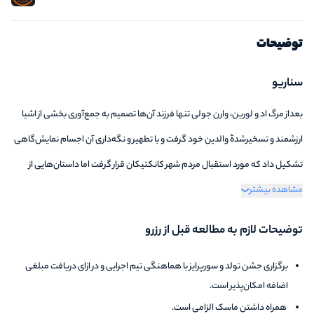
توضیحات
سناریو
بعداز مرگ اد و لورین، وارن جولی تنها فرزند آن‌ها تصمیم به جمع‌آوری بخشی از‌ اشیا
ارزشمند و تسخیر‌شدۀ والدین خود گرفت و با تطهیر و نگه‌داری آن اجسام نمایش‌گاهی
تشکیل داد که مورد استقبال مردم شهر کانکتیکان قرار گرفت اما داستان‌هایی از
مشاهده بیشتر
اتفاقات عجیب و باور‌نکردنی از زبان بازدید‌کنند‌ه‌ها شنیده می‌شد که ورود به آن‌جا برای
عموم ممنوع شد. به همین دلیل پاپ فرانسیس از واتیکان چند تن از کشیش‌ها و
توضیحات لازم به مطالعه قبل از رزرو
راهبه‌های خود را برای بازدید و جمع‌آوری اطلاعات به آن مکان اعزام کرد.
برگزاری جشن تولد و سورپرایز با هماهنگی تیم اجرایی و در ازای دریافت مبلغی
اضافه امکان‌پذیر است.
همراه داشتن ماسک الزامی است.