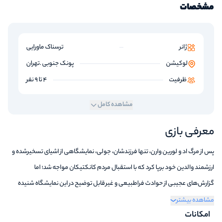
مشخصات
ژانر
ترسناک ماورایی
لوکیشن
پونک جنوبی .تهران
ظرفیت
4 تا 9 نفر
مشاهده کامل
معرفی بازی
پس از مرگ اد و لورین وارن، تنها فرزندشان، جولی، نمایشگاهی از اشیای تسخیرشده و
ارزشمند والدین خود برپا کرد که با استقبال مردم کانکتیکان مواجه شد؛ اما
گزارش‌های عجیبی از حوادث فراطبیعی و غیرقابل توضیح در این نمایشگاه شنیده
شد. اکنون، به دستور پاپ فرانسیس، تیمی از کشیش‌ها و راهبه‌ها مأموریت یافته‌اند تا
مشاهده بیشتر
امکانات
وارد این مکان مرموز شوند و حقیقت پشت این اشیای تسخیرشده را کشف کنند.