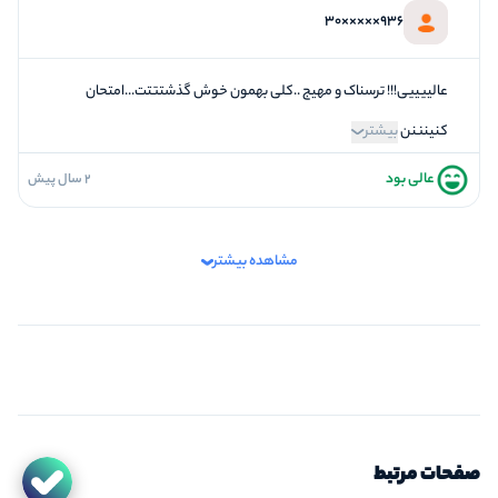
تازگی و خلاقیت
936×××××30
5
بازیگردانی و اکت
5
برخورد پرسنل
عالییییی!!! ترسناک و مهیج .‌.کلی بهمون خوش گذشتتتت...امتحان
کنینننن
بیشتر
عالی بود
2 سال پیش
5
فضاسازی
5
کیفیت معما
مشاهده بیشتر
5
تازگی و خلاقیت
5
بازیگردانی و اکت
5
برخورد پرسنل
صفحات مرتبط