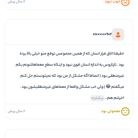
خوب نبود
2 سال پیش
1
فضاسازی
1
کیفیت معما
3
تازگی و خلاقیت
902×××××01
1
بازیگردانی و اکت
4
برخورد پرسنل
حقیقتا اتاق فرار انسان که از همین مجموعس توقع منو خیلی بالا برده
بود . تارتاروس به اندازه انسان قوی نبود و اینکه سطح معماهاشونم یکم
غیرمنطقی بود ( انصافا اگه مشکل از من بود که نمیتونستم حل کنم
میگفتم 😂 ) ولی خب مشکل واقعا از معماهای غیرمنطقیشون بود .
اخرشم هم...
بیشتر
معمولی بود
2 سال پیش
2
فضاسازی
3
کیفیت معما
4