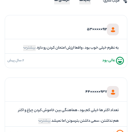
جدیدها
حرفه‌ای ها
مرتب سازی:
912×××××53
به نظرم خیلی خوب بود ، واقعا ارزش امتحان کردن رو داره.
بیشتر
عالی بود
2 سال پیش
5
فضاسازی
5
کیفیت معما
5
تازگی و خلاقیت
937×××××44
5
بازیگردانی و اکت
5
برخورد پرسنل
تعداد اکتر ها خیلی کم بود ، هماهنگی بین خاموش کردن چراغ و اکتر
هم نداشتن ، سعی داشتن بترسونن اما نمیشد
بیشتر