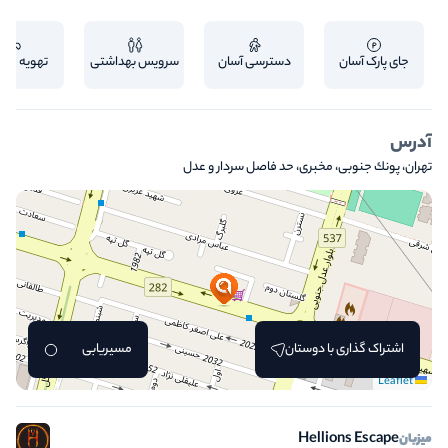
جای پارک آسان
دسترسی آسان
سرویس بهداشتی
تهویه من
آدرس
تهران، پونك جنوبى، مخبرى، حد فاصل سردار و عدل
اشتراک گذاری با دوستان
مسیریابی
Leaflet
Hellions Escape
میزبان