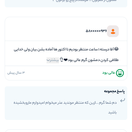
ممنون از نظرتون ... فرستادم پیج رو براتون 🌹
5
بازیگردانی و اکت
5
برخورد پرسنل
936×××××58
😂آقا درسته ۱ ساعت منتظر بودیم تا اکتور ها آماده بشن بیان ولی خدایی
طلافی کردن دمشون گرم عالی بود❤️👌
بیشتر
عالی بود
3 سال پیش
5
فضاسازی
5
کیفیت معما
پاسخ مجموعه
5
تازگی و خلاقیت
دم شما گرم ...ازین که منتظر موندید عذر میخوام امیدوارم ماروبخشیده
5
بازیگردانی و اکت
باشید
5
برخورد پرسنل