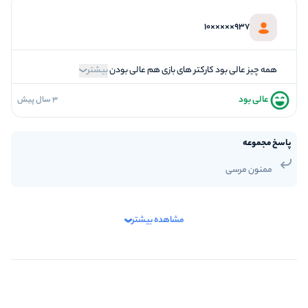
937×××××10
همه چیز عالی بود کارکتر های بازی هم عالی بودن
بیشتر
عالی بود
3 سال پیش
5
فضاسازی
5
کیفیت معما
پاسخ مجموعه
5
تازگی و خلاقیت
ممنون مرسی
5
بازیگردانی و اکت
5
برخورد پرسنل
مشاهده بیشتر