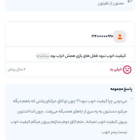
ممنون از نظرتون
5
بازیگردانی و اکت
5
برخورد پرسنل
990×××××34
کیفیت خوب نبود قفل های بازی همش خراب بود
بیشتر
خیلی بد
2 سال پیش
1
فضاسازی
1
کیفیت معما
پاسخ مجموعه
1
تازگی و خلاقیت
می‌دونی چرا کیفیت خوب نبود؟؟ چون تو اتاق حرکتای زشتی که باهم دیگه
1
بازیگردانی و اکت
میکرد دستتون به یه سری از جاهای همدیگه می‌رفت...چون انداختنتون
1
برخورد پرسنل
بیرون کیفیت خوب نمیشه...منم اتاق دوم بندازنم بیرون میگم کیفیت خوب
نیست پسر خوب