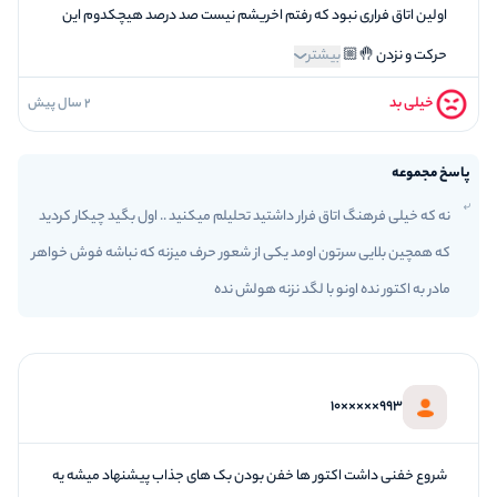
اولین اتاق فراری نبود که رفتم اخریشم نیست صد درصد هیچکدوم این
حرکت و نزدن 🤚🏼
بیشتر
خیلی بد
2 سال پیش
1
فضاسازی
1
کیفیت معما
پاسخ مجموعه
1
تازگی و خلاقیت
نه که خیلی فرهنگ اتاق فرار داشتید تحلیلم میکنید .. اول بگید چیکار کردید
1
بازیگردانی و اکت
که همچین بلایی سرتون اومد یکی از شعور حرف میزنه که نباشه فوش خواهر
1
برخورد پرسنل
مادر به اکتور نده اونو با لگد نزنه هولش نده
993×××××10
شروع خفنی داشت اکتور ها خفن بودن بک های جذاب پیشنهاد میشه یه