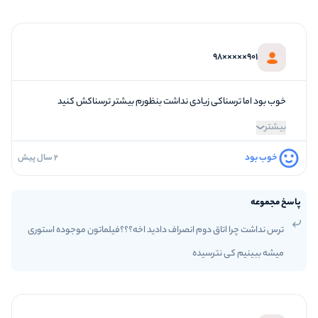
901×××××98
خوب بود اما ترسناکی زیادی نداشت بنظورم بیشتر ترسناکش کنید
بیشتر
خوب بود
2 سال پیش
4
فضاسازی
3
کیفیت معما
پاسخ مجموعه
4
تازگی و خلاقیت
ترس نداشت چرا اتاق دوم انصراف دادید اخه؟؟؟فیلماتون موجوده استوری
3
بازیگردانی و اکت
میشه ببینیم کی نترسیده
3
برخورد پرسنل