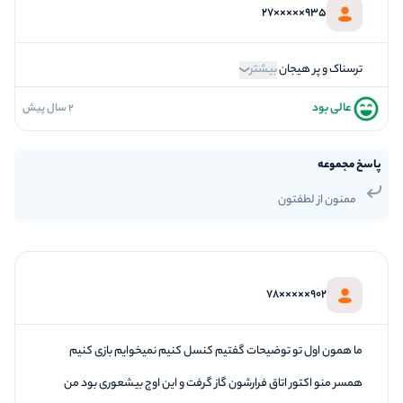
935×××××27
ترسناک و پر هیجان
بیشتر
عالی بود
2 سال پیش
5
فضاسازی
5
کیفیت معما
پاسخ مجموعه
5
تازگی و خلاقیت
ممنون از لطفتون
5
بازیگردانی و اکت
5
برخورد پرسنل
902×××××78
ما همون اول تو توضيحات گفتیم کنسل کنیم نمیخوایم بازی کنیم
همسر منو اکتور اتاق فرارشون گاز گرفت و این اوج بیشعوری بود من