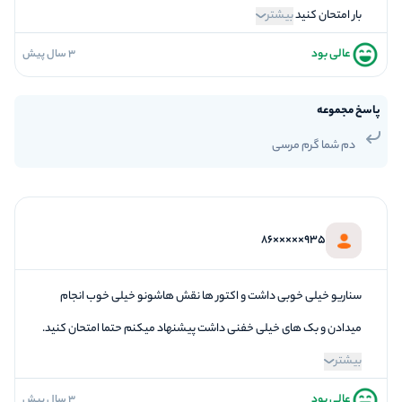
بار امتحان کنید
بیشتر
عالی بود
3 سال پیش
5
فضاسازی
5
کیفیت معما
پاسخ مجموعه
4
تازگی و خلاقیت
دم شما گرم مرسی
5
بازیگردانی و اکت
4
برخورد پرسنل
935×××××86
سناریو خیلی خوبی داشت و اکتور ها نقش هاشونو خیلی خوب انجام
میدادن و بک های خیلی خفنی داشت پیشنهاد میکنم حتما امتحان کنید.
بیشتر
عالی بود
3 سال پیش