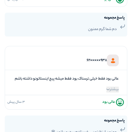
5
فضاسازی
5
کیفیت معما
پاسخ مجموعه
4
تازگی و خلاقیت
دم شما گرم ممنون
5
بازیگردانی و اکت
4
برخورد پرسنل
938×××××62
عالی بود فقط خیلی ترسناک بود فقط میشه پیج اینستاتونو داشته باشم
بیشتر
عالی بود
3 سال پیش
5
فضاسازی
5
کیفیت معما
پاسخ مجموعه
5
تازگی و خلاقیت