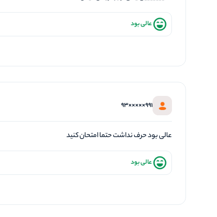
عالی بود
991×××××93
عالی بود حرف نداشت حتما امتحان کنید
عالی بود