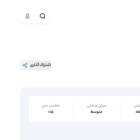
اشتراک گذاری
نس
میزان سختی
مناسب سن
متوسط
15+