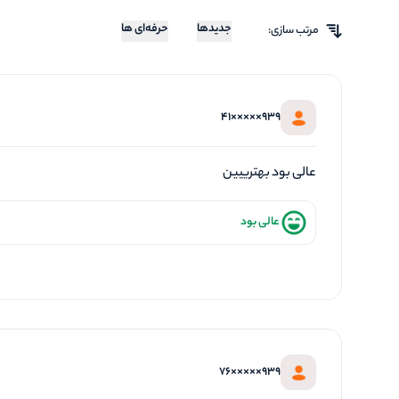
جدیدها
حرفه‌ای ها
مرتب سازی:
939×××××41
عالی بود بهترییین
عالی بود
939×××××76