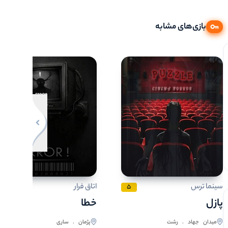
بازی‌های مشابه
تکمیله
120
مدت زمان سانس
امروز
100
مدت زمان سانس
مناسب سن
4
3
میزان سختی
4
2
ظرفیت هر سانس
نفر
8
3
ظرفیت هر سانس
نفر
سینما ترس
اتاق فرار
5
5
پازل
خطا
میدان جهاد . رشت
پژمان . ساری