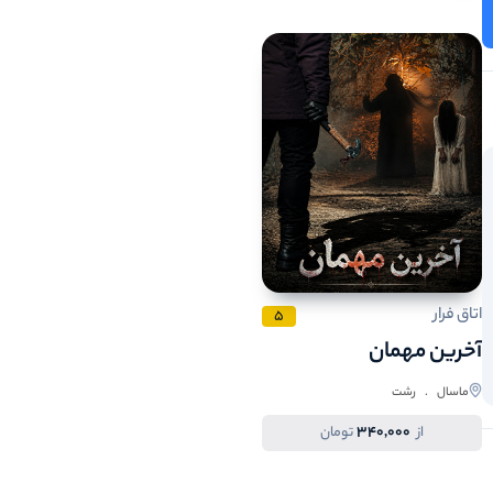
4
امروز
سانس
80
مدت زمان سانس
4
1
میزان سختی
8
4
ظرفیت هر سانس
نفر
اتاق فرار
5
آخرین مهمان
ماسال . رشت
340,000
از
تومان