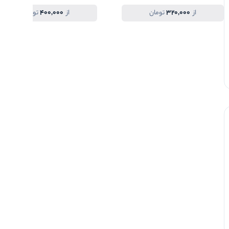
400,000
320,000
از
تومان
از
تومان