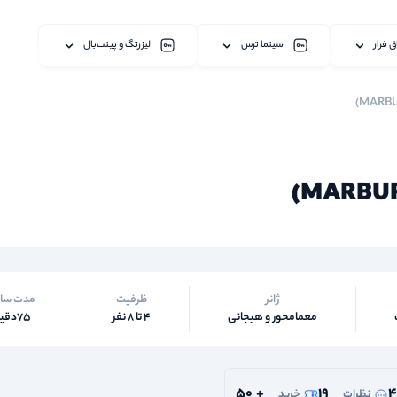
ق فرار
سینما ترس
لیزرتگ و پینت‌بال
ژانر
ظرفیت
مدت سا
معمامحور و هیجانی
4 تا 8 نفر
75دقیقه
50
+
19
4
نظرات
خرید