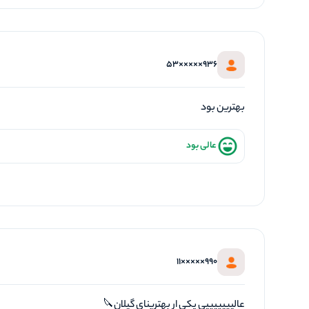
936×××××53
بهترین بود
عالی بود
990×××××11
عالیییییییی یکی ار بهترینای گیلان🔪