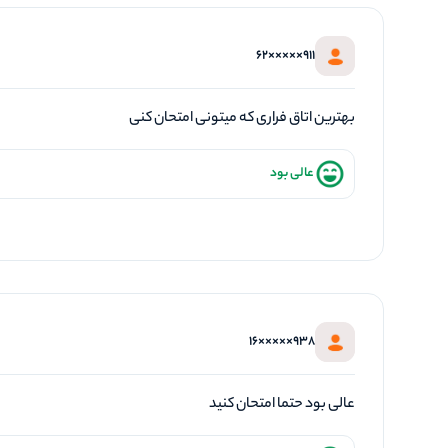
911×××××62
بهترین اتاق فراری که میتونی امتحان کنی
عالی بود
938×××××16
عالی بود حتما امتحان کنید