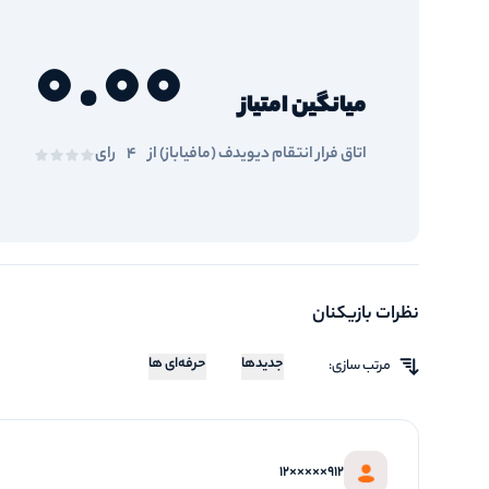
0.00
میانگین امتیاز
اتاق فرار انتقام دیویدف (مافیاباز) از
4
رای
نظرات بازیکنان
جدیدها
حرفه‌ای ها
مرتب سازی:
912×××××12