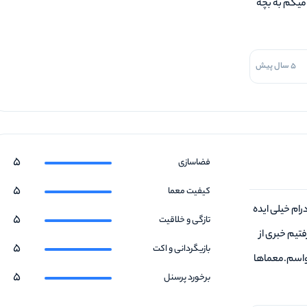
میگم به بچه
5 سال پیش
5
فضاسازی
5
کیفیت معما
رام خیلی ایده
5
تازگی و خلاقیت
فتیم خبری از
5
بازیگردانی و اکت
د واسم.معماها
5
برخورد پرسنل