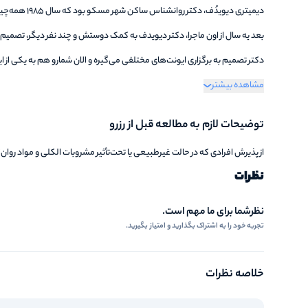
دیمیتری دیویدُف، دکتر روانشناس ساکن شهر مسکو بود که سال 1985 همه‌چیزش رو سر قمار باخت...
بعد یه سال از اون ماجرا، دکتر دیویدف به کمک دوستش و چند نفر دیگر، تصمیم می‌
دکتر تصمیم به برگزاری ایونت‌های مختلفی می‌گیره و الان شمارو هم به یکی از ا
مشاهده بیشتر
اما این یه همایش معمولی نیست! خودتون باید برید و تماشا کنید...
توضیحات لازم به مطالعه قبل از رزرو
از پذیرش افرادی که در حالت غیرطبیعی یا تحت‌تأثیر مشروبات الکلی و مواد روا
نظرات
نظرشما برای ما مهم است.
تجربه خود را به اشتراک بگذارید و امتیاز بگیرید.
خلاصه نظرات