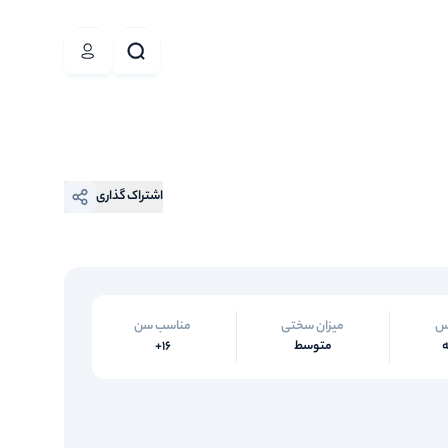
اشتراک گذاری
س
میزان سختی
مناسب سن
متوسط
16+