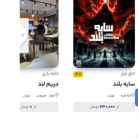
تکمیله
100
امروز
مدت زمان سانس
120
مدت زمان سانس
مناسب سن
4
2
میزان سختی
50
10
ظرفیت هر سانس
نفر
12
5
ظرفیت هر سانس
نفر
اتاق فرار
کافه بازی
0
4.7
سایه بلند
دریم لند
صادقیه . تهران
بلوار فردوس . تهران
0
430,000
از
تومان
از
تومان