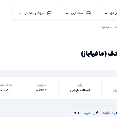
ق فرار
سینما ترس
لیزرتگ و پینت‌بال
 (مافیاباز)
ف (مافیاباز)
ژانر
ظرفیت
مدت سان
ان
ترسناک ماورایی
4 تا 9 نفر
60دقیقه
0
+
4
نظرات
خرید