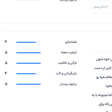
4 سال پیش
4
فضاسازی
5
کیفیت معما
ول خودشون
5
تازگی و خلاقیت
 کنن از دست
4
بازیگردانی و اکت
مام نمره رو
5
برخورد پرسنل
فیا
میتونه با یه
 که برای