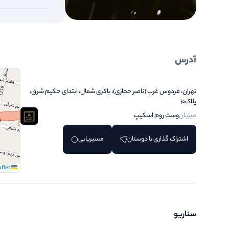
آدرس
تهران، فردوس غرب (ناصر حجازی)، باکری شمال، ابتدای حکیم شرق،
پلاک۱۰
میزبان
وست روم اسکیپ
اشتراک گذاری با دوستان
مسیریابی
Leaflet
سناریو