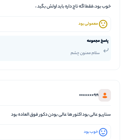
خوب بود،فقط اگه تاچ داره باید اولش بگید ،
معمولی بود
پاسخ مجموعه
سلام ممنون چشم
919×××××00
سناریو عالی بود اکتور ها عالی بودن دکور فوق العاده بود
خوب بود