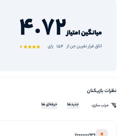
4.72
میانگین امتیاز
اتاق فرار نفرین جن از
154
رای
نظرات بازیکنان
جدیدها
حرفه‌ای ها
مرتب سازی:
936×××××70