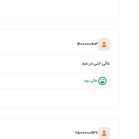
903×××××14
عالی حتی در عید
عالی بود
937×××××75