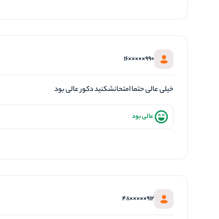
990×××××16
خیلی عالی حتما امتحانشکنید دکور عالی بود
عالی بود
912×××××48