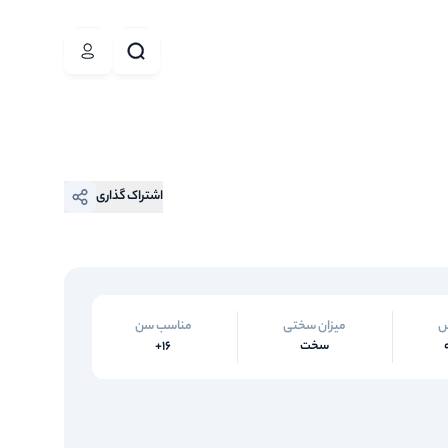
اشتراک گذاری
س
میزان سختی
مناسب سن
سخت
16+