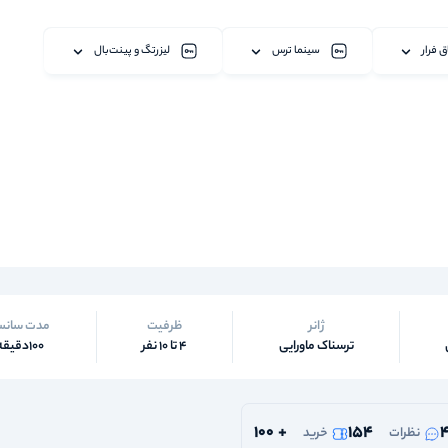
ق فرار
سینما ترس
لیزرتگ و پینت‌بال
ژانر
ظرفیت
مدت سان
ترسناک ماورایی
4 تا 10 نفر
100دقیقه
100
+
154
4
نظرات
خرید