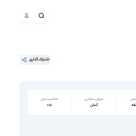
اشتراک گذاری
نس
میزان سختی
مناسب سن
آسان
18+