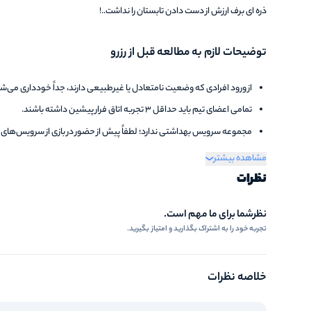
ذره ای برف ارزش از دست دادن تابستان را نداشت..!
توضیحات لازم به مطالعه قبل از رزرو
از ورود افرادی که وضعیت نامتعادل یا غیرطبیعی دارند، جداً خودداری می‌ش
تمامی اعضای تیم باید حداقل ۳ تجربه اتاق فرار پیشین داشته باشند.
مجموعه سرویس بهداشتی ندارد؛ لطفاً پیش از حضور در بازی از سرویس‌های خ
لطفاً حتماً به زمان شروع سانس و شرایط ترافیک منطقه توجه داشته باشید؛ حتی ۱ دقیقه تأخیر در روند بازی شما محاسبه 
مشاهده بیشتر
تأخیر بیش از ۱۵ دقیقه منجر به کنسل شدن سانس خواهد شد و مبلغ پیش‌پرداخت به هیچ عنوان قابل استرداد نیست.
نظرات
نظرشما برای ما مهم است.
تجربه خود را به اشتراک بگذارید و امتیاز بگیرید.
خلاصه نظرات