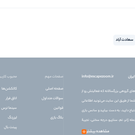
سعادت آباد
یران
info@escapezoom.ir
صفحات مهم
محبوب کاربر
صفحه اصلی
کالکشن‌ها
 آنلاین بازی‌های گروهی بزرگسالانه که فعالیتش رو از
سوالات متداول
اتاق فرار
ده. شما از طریق این سایت می‌تونید اطلاعاتی
قوانین
سینما ترس
تیاج دارید، به دست بیارید و سانس بازی
بلاگ بازی
لیزرتگ
له ژانر، تم، سناریو، درجه سختی، تجربۀ
پینت بال
مشاهده بیشتر