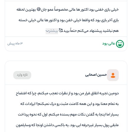
4
برخورد پرسنل
خیلی بازی خفنی بود اکتور ها عالی مخصوصاً عمو جان😅 بهترین لحظه
بازی آخر بازی بود که واقعا خیلی خفن بود و اکتور ها عالی خیلی خسته
هم نباشید پیشنهاد می‌کنم حتماً برید 🥰
بیشتر
عالی بود
3 ماه پیش
5
فضاسازی
5
کیفیت معما
5
تازگی و خلاقیت
حسین اصحابی
تازه وارد
5
بازیگردانی و اکت
5
برخورد پرسنل
دومین تجربه اتقاق فرار من بود و از نظرات تعجب میکنم، چرا که افتضاح
به تمام معنا بود و این همه کامنت مثبت رو درک نمیکنم!! ایرادات که
بسیار اما اینجا به گفتن نکات مهم بسنده میکنم. اول که نحوه پرداخت
مابقی پول بسیار غیرحرفه ایی بود. یه باکسی داشتن اونجا که وسایلمون