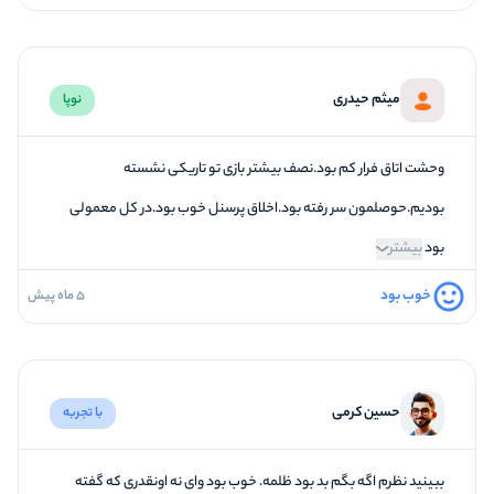
4
کیفیت معما
4
تازگی و خلاقیت
میثم حیدری
نوپا
5
بازیگردانی و اکت
5
برخورد پرسنل
وحشت اتاق فرار کم بود.نصف بیشتر بازی تو تاریکی نشسته
بودیم.حوصلمون سر رفته بود.اخلاق پرسنل خوب بود.در کل معمولی
بود
بیشتر
خوب بود
5 ماه پیش
4
فضاسازی
4
کیفیت معما
3
تازگی و خلاقیت
حسین کرمی
با تجربه
3
بازیگردانی و اکت
5
برخورد پرسنل
ببینید نظرم اگه بگم بد بود ظلمه. خوب بود وای نه اونقدری که گفته