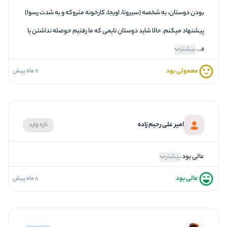
بودن دوستان، به شخصه (سیروتا، اویجا، کارخونه متروکه و به شدت رسوا)
پیشنهاد میکنم. حالا شاید دوستان تایمی که ما رفتیم حوصله نداشتن یا
ه...
بیشتر
معمولی بود
7 ماه پیش
3
فضاسازی
2
کیفیت معما
3
تازگی و خلاقیت
امیر علی رحیم زاده
تازه وارد
2
بازیگردانی و اکت
3
برخورد پرسنل
عالی بود
بیشتر
عالی بود
8 ماه پیش
5
فضاسازی
5
کیفیت معما
5
تازگی و خلاقیت