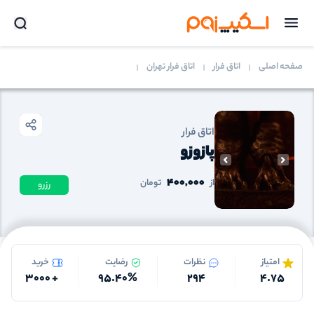
صفحه اصلی
اتاق فرار
اتاق فرار تهران
اتاق فرار
پازوزو
400,000
از
تومان
رزرو
امتیاز
نظرات
رضایت
خرید
3000
+
95.40
%
294
4.75