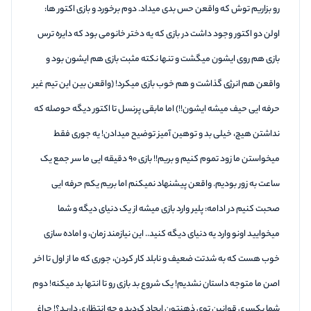
رو بزاریم توش که واقعن حس بدی میداد. دوم برخورد و بازی اکتور ها:
اولن دو اکتور وجود داشت در بازی که یه دختر خانومی بود که دایره ترس
بازی هم روی ایشون میگشت و تنها نکته مثبت بازی هم ایشون بود و
واقعن هم انرژی گذاشت و هم خوب بازی میکرد! (واقعن بین این تیم غیر
حرفه ایی حیف میشه ایشون!!) اما مابقی پرنسل تا اکتور دیگه حوصله که
نداشتن هیچ، خیلی بد و توهین آمیز توضیح میدادن! یه جوری فقط
میخواستن ما زود تموم کنیم و بریم!! بازی ۹۰ دقیقه ایی ما سر جمع یک
ساعت به زور بودیم. واقعن پیشنهاد نمیکنم اما بریم یکم حرفه ایی
صحبت کنیم در ادامه: پلیر وارد بازی میشه از یک دنیای دیگه و شما
میخوایید اونو وارد یه دنیای دیگه کنید.. این نیازمند زمان، و اماده سازی
خوب هست که به شدتت ضعیف و نابلد کار کردن، جوری که ما از اول تا اخر
اصن ما متوجه داستان نشدیم! یک شروع بد بازی رو تا انتها بد میکنه! دوم
شما یکسری قوانین توی ذهنتون ایجاد کردید و چه انتظاری دارید؟! چراغ