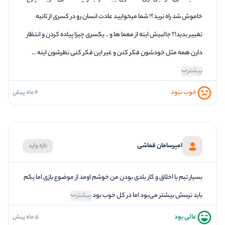
خاموش شد راه نرید؟! شما میخوایید عادت انسان رو در کسری از ثانیه
تغییر بدید!؟ جالبیش اینه از معما ها و .. یکسری چیزا پیاده کردن و انتظار
دارن همه مثل خودشون فکر کنن و غیر این فکر کنی نظرشون اینه ...
بیشتر
خوب نبود
4 ماه پیش
2
فضاسازی
1
کیفیت معما
1
تازگی و خلاقیت
امیرسامان قماشی
تازه وارد
4
بازیگردانی و اکت
2
برخورد پرسنل
بسیار تیم با اخلاق و کار بلدی بودن من خوشم اومد از موضوع بازی اما یکم
باید ترسش بیشتر می‌بود اما در کل خوب بود
بیشتر
عالی بود
5 ماه پیش
4
فضاسازی