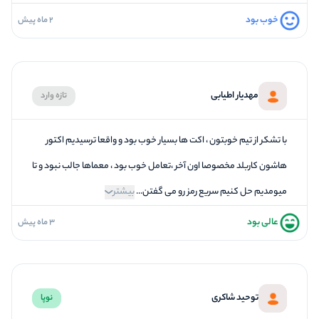
خوب بود
2 ماه پیش
4
فضاسازی
2
کیفیت معما
1
تازگی و خلاقیت
مهدیار اطیابی
تازه وارد
4
بازیگردانی و اکت
5
برخورد پرسنل
با تشکر از تیم خوبتون ، اکت ها بسیار خوب بود و واقعا ترسیدیم اکتور
هاشون کاربلد مخصوصا اون آخر ،تعامل خوب بود ، معماها جالب نبود و تا
میومدیم حل کنیم سریع رمز رو می گفتن...
بیشتر
عالی بود
3 ماه پیش
5
فضاسازی
3
کیفیت معما
5
تازگی و خلاقیت
توحید شاکری
نوپا
5
بازیگردانی و اکت