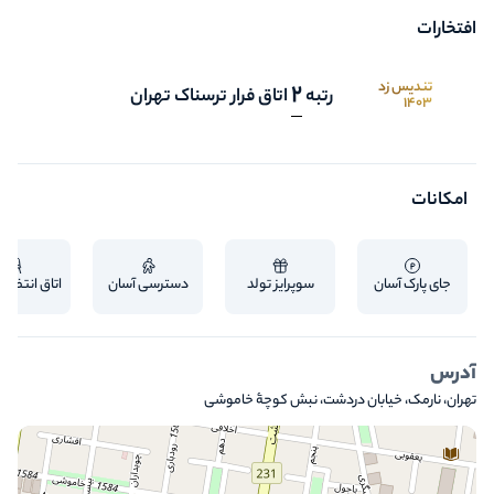
می‌شه و طبقه‌به‌طبقه به اعماق این ماجرا کشیده می‌شین.
افتخارات
تندیس زِد
2
رتبه
اتاق فرار ترسناک تهران
1403
امکانات
جای پارک آسان
سوپرایز تولد
دسترسی آسان
اتاق انتظار 
آدرس
تهران، نارمک، خیابان دردشت، نبش کوچۀ خاموشی