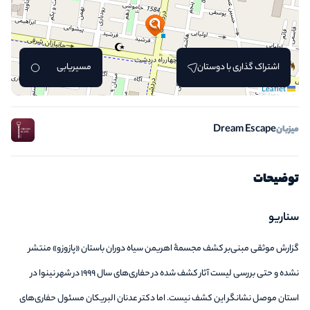
اشتراک گذاری با دوستان
مسیریابی
Leaflet
Dream Escape
میزبان
توضیحات
سناریو
گزارش موثقی مبنی‌بر کشف مجسمۀ اهریمن سیاه دوران باستان «پازوزو» منتشر
نشده و حتی بررسی لیست آثار کشف شده در حفاری‌های سال 1999 در شهر نینوا در
استان موصل نشانگر این کشف نیست. اما دکتر عدنان البریکان مسئول حفاری‌های