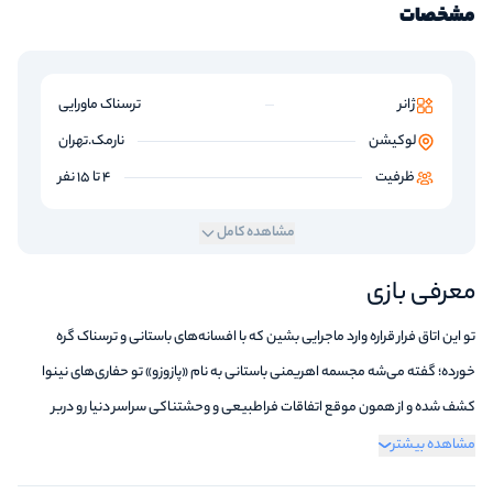
مشخصات
ژانر
ترسناک ماورایی
لوکیشن
نارمک.تهران
ظرفیت
4 تا 15 نفر
مشاهده کامل
معرفی بازی
تو این اتاق فرار قراره وارد ماجرایی بشین که با افسانه‌های باستانی و ترسناک گره
خورده؛ گفته می‌شه مجسمه اهریمنی باستانی به نام «پازوزو» تو حفاری‌های نینوا
کشف شده و از همون موقع اتفاقات فراطبیعی و وحشتناکی سراسر دنیا رو دربر
گرفته. حالا شما به عنوان تیمی از متخصصان امور ماورائی به موصل اعزام شدین تا راز
مشاهده بیشتر
این اهریمن و ارتباطش با حوادث عجیب رو کشف کنین. بازی از لحظه ورود شروع