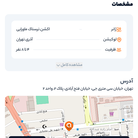
مشخصات
ژانر
اکشن.ترسناک ماورایی
لوکیشن
آذری.تهران
ظرفیت
4 تا 8 نفر
مشاهده کامل
آدرس
تهران، خیابان سی متری جی، خیابان فتح آبادی، پلاک ۲، واحد ۲