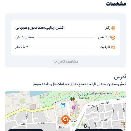
مشخصات
ژانر
اکشن.جنایی.معمامحور و هیجانی
لوکیشن
سفین.کیش
ظرفیت
3 تا 6 نفر
مشاهده کامل
آدرس
کیش، سفین، میدان لارک، مجتمع تجاری دیپلمات‌مال، طبقه سوم