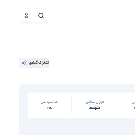
اشتراک گذاری
س
میزان سختی
مناسب سن
متوسط
18+