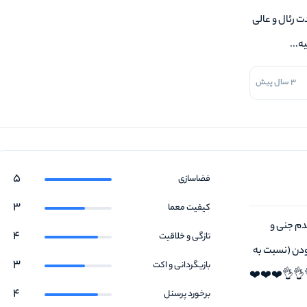
 رئال و عالی
ه...
3 سال پیش
5
فضاسازی
3
کیفیت معما
یدم جنی و
4
تازگی و خلاقیت
ودن (نسبت به
3
بازیگردانی و اکت
👌👌👌❤️❤️❤️
4
برخورد پرسنل