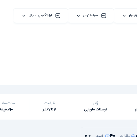
ق فرار
سینما ترس
لیزرتگ و پینت‌بال
ژانر
ظرفیت
مدت سان
م
ترسناک ماورایی
4 تا 7 نفر
90دقیقه
0
+
40
نظرات
خرید