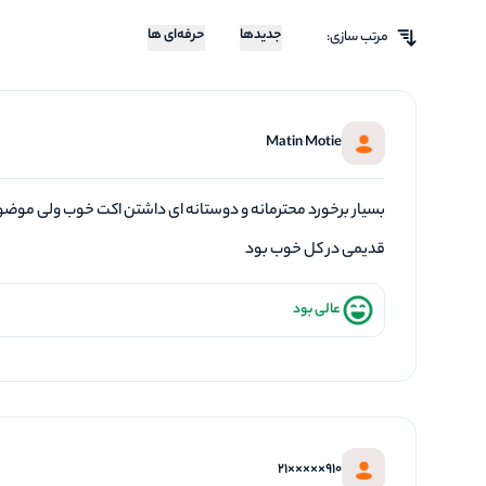
جدیدها
حرفه‌ای ها
مرتب سازی:
Matin Motie
بسیار برخورد محترمانه و دوستانه ای داشتن اکت خوب ولی موضو
قدیمی در کل خوب بود
عالی بود
910×××××21