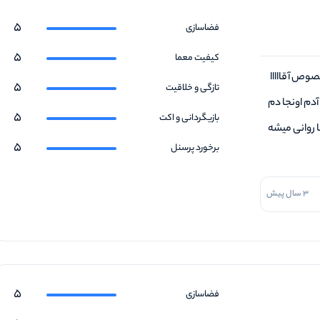
5
فضاسازی
5
کیفیت معما
وص آقااااا
5
تازگی و خلاقیت
آدم اونجا دم
5
بازیگردانی و اکت
ا روانی میشه
5
برخورد پرسنل
3 سال پیش
5
فضاسازی