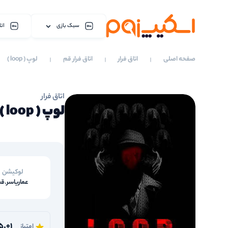
سبک بازی
اتا
صفحه اصلی
اتاق فرار
اتاق فرار قم
لوپ ( loop )
اتاق فرار
لوپ ( loop )
لوکیشن
عماریاسر.ق
5.01
امتیاز