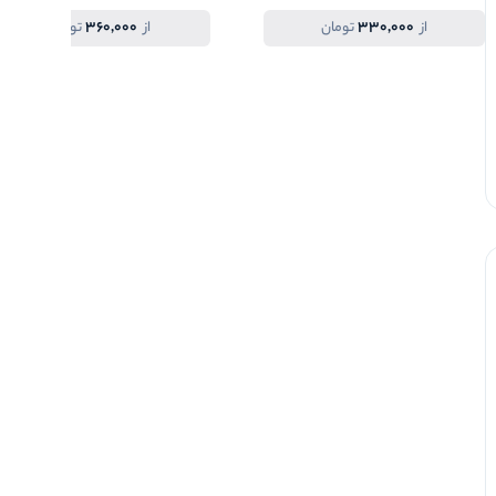
360,000
330,000
از
تومان
از
تومان