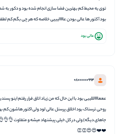
توی یه محیط کم بهترین فضا سازی انجام شده بود و دکور به شدت
بود آکتور ها عالی بودن عاااالیییی خلاصه که هر چی بگم کم لطفی
عالی بود
994×××××08
عععاااالللییی بود با این حال که من زیاد اتاق فرار رفتم اینو پسند
روحی ترسناک بود اخلاق پرسنل عالی لود ولی اکتور هاشون کم ب
جاهای دیگه) ولی در کل خیلی پیشنهاد میشه و متفاوت 👌👌
❤️❤️😍😍👏👏