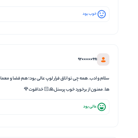
خوب بود
991×××××92
سلام و ادب. همه چی تو اتاق فرار لوپ عالی بود؛ هم فضا و معماه
ها. ممنون از برخورد خوب پرسنل🙏🏻 خداقوت🌹
عالی بود